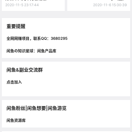
2020-11-5 23:17:44
2020-11-6 15:30:39
重要提醒
全网网赚项目，联系QQ：3680295
闲鱼の知识星球：闲鱼产品库
闲鱼&副业交流群
点击加入
闲鱼粉丝|闲鱼想要|闲鱼游览
闲鱼资源库