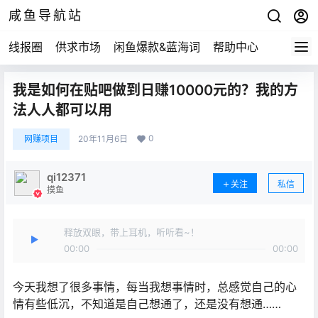
咸鱼导航站
线报圈
供求市场
闲鱼爆款&蓝海词
帮助中心
我是如何在贴吧做到日赚10000元的？我的方
法人人都可以用
0
网赚项目
20年11月6日
qi12371
关注
私信
摸鱼
释放双眼，带上耳机，听听看~！
00:00
00:00
今天我想了很多事情，每当我想事情时，总感觉自己的心
情有些低沉，不知道是自己想通了，还是没有想通……