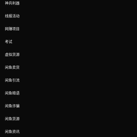
神兵利器
线报活动
网赚项目
考试
虚拟货源
闲鱼卖货
闲鱼引流
闲鱼暗语
闲鱼诈骗
闲鱼货源
闲鱼资讯