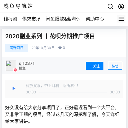
咸鱼导航站
线报圈
供求市场
闲鱼爆款&蓝海词
帮助中心
2020副业系列 丨花呗分期推广项目
0
网赚项目
20年10月30日
qi12371
关注
私信
摸鱼
释放双眼，带上耳机，听听看~！
00:00
00:00
好久没有给大家分享项目了，正好最近看到一个大平台，
又非常正规的项目，经过这几天的深挖和了解，今天详细
给大家讲讲。