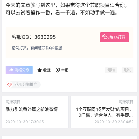
今天的文章就写到这里，如果觉得这个兼职项目适合你，
可以去试着操作一番，看一千遍，不如动手做一遍。
客服QQ：3680295
给TA打赏
请勿打赏，有问题联系QQ客服
0
0
海报分享
收藏
举报
花呗分期推广
网赚项目
网赚项目
暴力引流番外篇之新浪微博
4个互联网“闷声发财”的项目，
0门槛，适合单人，有手即可
操作
2020-10-30 17:30:15
2020-10-30 22:04:52