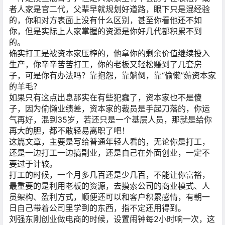
者人家是官二代，父辈早就规划好道路，眼下只是混经验
的，你和对方表面上没有什么区别，甚至你看他还不如
你，但是实际上人家掌握的资源是你好几代都积累不到
的。
确实打工是被资本家压榨的，他拿你的剩余价值继续投入
生产，你辛辛苦苦打工，你的老板又轻松赚到了几套房
子，可是你有办法吗？靠抱怨，靠躺倒，靠“偷懒”薅资本家
的羊毛？
如果只有这点出息那实在有些犯蠢了，资本家也不是傻
子，因为偷懒业绩差，资本家的裁员是手起刀落的，你运
气再好，混到35岁，若还只是一个基层人员，那就是给你
再大的胆，都不敢轻易离职了吧！
这篇文章，主要是写给普通年轻人看的，无论你是打工，
还是一边打工一边搞副业，还是自己在外面创业，一定不
要过于计较。
打工的时候，一个月多几百还是少几百，不能让你富裕，
最重要的是利用老板的资源，去摸索公司的商业模式、人
员架构、盈利方式，顺便还可以和客户积累感情，有朝一
日自己带着公司里学到的东西，指不定还用得到。
刘强东刚创业做电商的时候，设置闹钟每2小时响一次，这