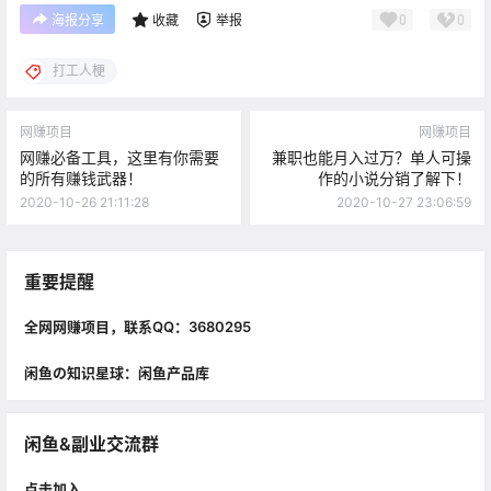
0
0
海报分享
收藏
举报
打工人梗
网赚项目
网赚项目
网赚必备工具，这里有你需要
兼职也能月入过万？单人可操
的所有赚钱武器！
作的小说分销了解下！
2020-10-26 21:11:28
2020-10-27 23:06:59
重要提醒
全网网赚项目，联系QQ：3680295
闲鱼の知识星球：闲鱼产品库
闲鱼&副业交流群
点击加入