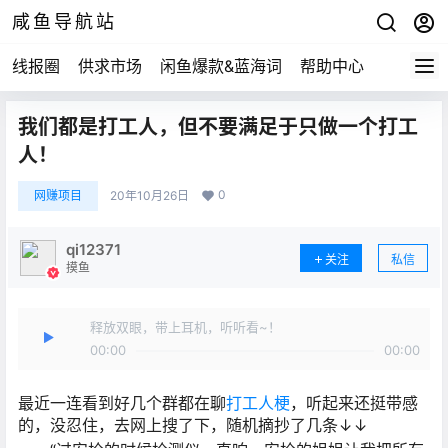
咸鱼导航站
线报圈
供求市场
闲鱼爆款&蓝海词
帮助中心
我们都是打工人，但不要满足于只做一个打工
人！
0
网赚项目
20年10月26日
qi12371
关注
私信
摸鱼
释放双眼，带上耳机，听听看~！
00:00
00:00
最近一连看到好几个群都在聊
打工人梗
，听起来还挺带感
的，没忍住，去网上搜了下，随机摘抄了几条↓↓