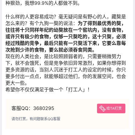
种狠劲，我想99.9%的人都做不到。
什么样的人更容易成功？毫无疑问是有野心的人，藏獒是
怎么来的？有个九狗一獒的说法：
为了得到最优秀的獒，
往往将十只同样年纪的幼獒放在一个窖坑内，没有食物，
或许只有极少的食物，仅够一只獒吃的，这十只獒，必须
经过残酷的竞争，最后只能有一只獒活下来，它要么靠每
次抢到少许的食物，要么就必须吞食同类。
现在的人类社会，是比较照顾弱者的，只需要稍微努力
下，就不会饿死，但是竞争依旧异常激烈，如果你想得到
更多资源的话，当别人沉迷于打工人的设定的时候，你只
要多付出一点点，就能够超过他们，你的发展空间，也会
更大一些。
希望你不仅仅满足于做一个「打工人」！
客服QQ：3680295
给TA打赏
请勿打赏，有问题联系QQ客服