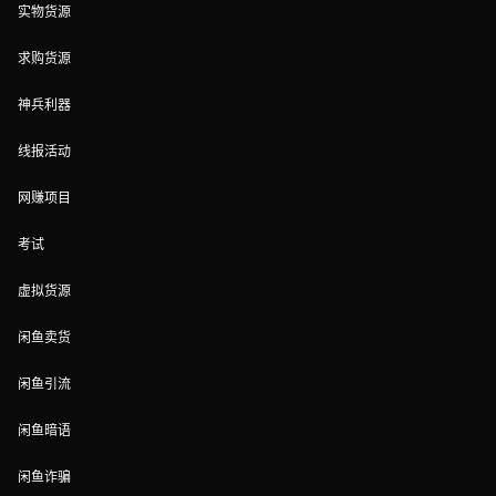
实物货源
求购货源
神兵利器
线报活动
网赚项目
考试
虚拟货源
闲鱼卖货
闲鱼引流
闲鱼暗语
闲鱼诈骗