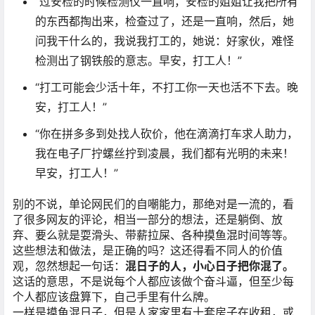
“过安检的时候检测仪一直响，安检的姐姐让我把所有
的东西都掏出来，检查过了，还是一直响，然后，她
问我干什么的，我说我打工的，她说：好家伙，难怪
检测出了钢铁般的意志。早安，打工人！”
“打工可能会少活十年，不打工你一天也活不下去。晚
安，打工人！”
“你在拼多多到处找人砍价，他在滴滴打车求人助力，
我在电子厂拧螺丝拧到凌晨，我们都有光明的未来！
早安，打工人！”
别的不说，单论网民们的自嘲能力，那绝对是一流的，看
了很多网友的评论，相当一部分的想法，还是躺倒、放
弃、要么就是耍滑头、带薪拉屎、各种摸鱼混时间等等。
这些想法和做法，是正确的吗？这还得看不同人的价值
观，忽然想起一句话：
混日子的人，小心日子把你混了。
这话的意思，不是说每个人都应该做个奋斗逼，但至少每
个人都应该盘算下，自己手里有什么牌。
一样是摸鱼混日子，但是人家家里有十套房子在收租，或