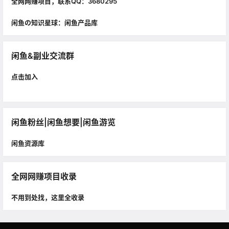
全网网赚项目，联系QQ：3680295
闲鱼の知识星球：闲鱼产品库
闲鱼&副业交流群
点击加入
闲鱼粉丝|闲鱼想要|闲鱼游览
闲鱼资源库
全网网赚项目收录
不用到处找，这里全收录