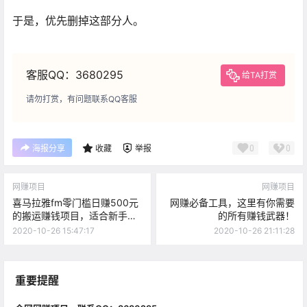
于是，优先删掉这部分人。
客服QQ：3680295
给TA打赏
请勿打赏，有问题联系QQ客服
0
0
海报分享
收藏
举报
网赚项目
网赚项目
喜马拉雅fm零门槛日赚500元
网赚必备工具，这里有你需要
的搬运赚钱项目，适合新手操
的所有赚钱武器！
作
2020-10-26 15:47:17
2020-10-26 21:11:28
重要提醒