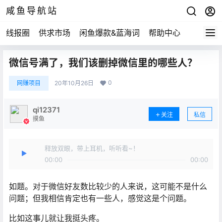
咸鱼导航站
线报圈
供求市场
闲鱼爆款&蓝海词
帮助中心
微信号满了，我们该删掉微信里的哪些人？
0
网赚项目
20年10月26日
qi12371
关注
私信
摸鱼
释放双眼，带上耳机，听听看~！
00:00
00:00
如题。对于微信好友数比较少的人来说，这可能不是什么
问题；但我相信肯定也有一些人，感觉这是个问题。
比如这事儿就让我挺头疼。