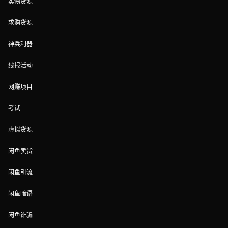
实物货源
求购货源
神兵利器
线报活动
网赚项目
考试
虚拟货源
闲鱼卖货
闲鱼引流
闲鱼暗语
闲鱼诈骗