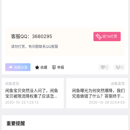
客服QQ：3680295
给TA打赏
请勿打赏，有问题联系QQ客服
0
0
海报分享
收藏
举报
闲鱼卖货
闲鱼卖货
闲鱼宝贝突然没人问了，闲鱼
闲鱼曝光为何突然爆降，我们
宝贝被限流降权重了应该怎么
究竟做错了什么？答案终于找
解决？
到了
2020-10-23 1:23:13
2020-10-26 22:04:53
重要提醒