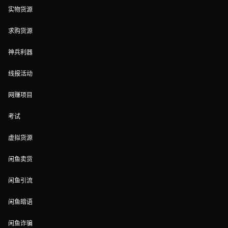
实物货源
求购货源
神兵利器
线报活动
网赚项目
考试
虚拟货源
闲鱼卖货
闲鱼引流
闲鱼暗语
闲鱼诈骗