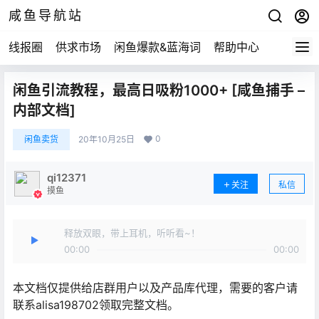
咸鱼导航站
线报圈
供求市场
闲鱼爆款&蓝海词
帮助中心
闲鱼引流教程，最高日吸粉1000+ [咸鱼捕手 –
内部文档]
0
闲鱼卖货
20年10月25日
qi12371
关注
私信
摸鱼
释放双眼，带上耳机，听听看~！
00:00
00:00
本文档仅提供给店群用户以及产品库代理，需要的客户请
联系alisa198702领取完整文档。