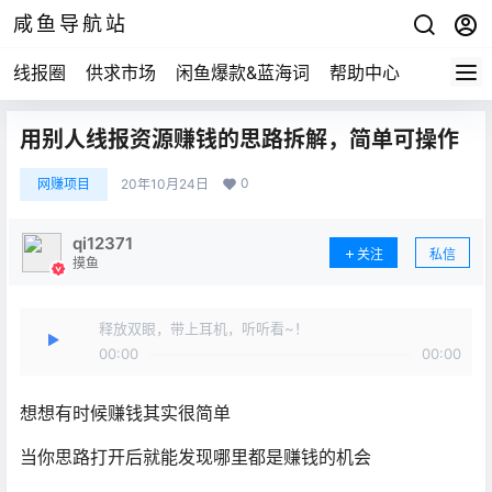
咸鱼导航站
线报圈
供求市场
闲鱼爆款&蓝海词
帮助中心
用别人线报资源赚钱的思路拆解，简单可操作
0
网赚项目
20年10月24日
qi12371
关注
私信
摸鱼
释放双眼，带上耳机，听听看~！
00:00
00:00
想想有时候赚钱其实很简单
当你思路打开后就能发现哪里都是赚钱的机会