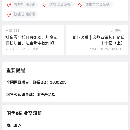
线报如何赚钱
线报怎么赚钱
线报群怎么赚钱
赚钱活动线报
网赚项目
网赚项目
抖音零门槛日赚300元的搬运
副业必看 | 这些营销技巧价值
赚钱项目，适合新手操作的小
十个亿（上）
生意
2020-10-24 1:00:45
2020-10-24 16:48:03
重要提醒
全网网赚项目，联系QQ：3680295
闲鱼の知识星球：闲鱼产品库
闲鱼&副业交流群
点击加入