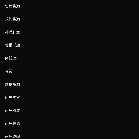
实物货源
求购货源
神兵利器
线报活动
网赚项目
考试
虚拟货源
闲鱼卖货
闲鱼引流
闲鱼暗语
闲鱼诈骗