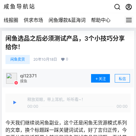
咸鱼导航站
线报圈
供求市场
闲鱼爆款&蓝海词
帮助中心
闲鱼选品之后必须测试产品，3个小技巧分享
给你！
0
闲鱼卖货
20年10月18日
qi12371
关注
私信
摸鱼
释放双眼，带上耳机，听听看~！
00:00
00:00
今天我们继续说闲鱼副业，这个还是闲鱼无货源模式系列
的文章，换个标题踩一踩关键词试试，好了言归正传，今