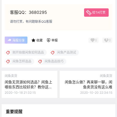
客服QQ：3680295
给TA打赏
请勿打赏，有问题联系QQ客服
0
0
海报分享
收藏
举报
刚开始做闲鱼如何选品
闲鱼产品测试
闲鱼怎样选品
闲鱼选品技巧
闲鱼卖货
闲鱼卖货
闲鱼无货源如何选品？闲鱼上
闲鱼怎么做？再来聊一聊，闲
哪些东西比较好卖？教你这样
鱼卖货没有这么难
找爆款
2020-10-18 21:32:15
2020-10-20 22:34:15
重要提醒