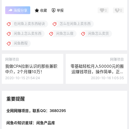
0
0
海报分享
收藏
举报
在闲鱼上卖东西秘诀
怎么在闲鱼上卖东西
闲鱼上怎么卖东西
闲鱼怎么做
闲鱼怎么卖货
闲鱼教程
网赚项目
网赚项目
我做CPA拉新认识的那些兼职
零基础轻松月入50000元的搬
中介，2个月赚10万！
运赚钱项目，操作简单，正规
合法
2020-10-15 21:54:24
2020-10-16 1:05:35
重要提醒
全网网赚项目，联系QQ：3680295
闲鱼の知识星球：闲鱼产品库