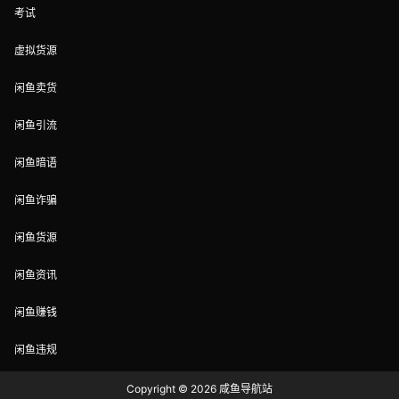
考试
虚拟货源
闲鱼卖货
闲鱼引流
闲鱼暗语
闲鱼诈骗
闲鱼货源
闲鱼资讯
闲鱼赚钱
闲鱼违规
Copyright © 2026
咸鱼导航站