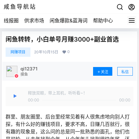
咸鱼导航站
线报圈
供求市场
闲鱼爆款&蓝海词
帮助中心
闲鱼转转，小白单号月赚3000+副业首选
0
网赚项目
20年10月15日
qi12371
关注
私信
摸鱼
释放双眼，带上耳机，听听看~！
00:00
00:00
群里、朋友圈里、后台里经常见着有人很焦虑地向别人打
探，有什么好的赚钱项目，要求不高，日赚几百就行，很
有趣的现象是，这么问的总是同一批熟悉的面孔，他们也