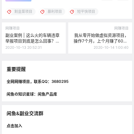
割韭菜项目
暴利项目
短平快项目
网赚项目
网赚项目
副业案例 | 这么火的车辆违章
我从零开始做虚拟资源项目，
举报项目到底是怎么回事？真
操作7个月，上个月赚了6000
能赚钱吗？
元
2020-10-13 20:52:31
2020-10-14 1:00:40
重要提醒
全网网赚项目，联系QQ：3680295
闲鱼の知识星球：闲鱼产品库
闲鱼&副业交流群
点击加入