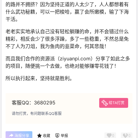
的路并不拥挤？因为坚持正道的人太少了，人人都想着有
什么武功秘籍，可以一把梭哈，赢了会所嫩模，输了下海
干活。
老老实实地承认自己没有轻松躺赚的命，并不会错过什么
精彩，相反会少了很多浮躁，多了一些稳重，不然总是免
不了人为刀俎，我为鱼肉的韭菜命，何其悲哉！
而且我们合作的资源派（ziyuanpi.com）分享了如此之多
的项目，随便挑一个去做，也绝对能够赚零花钱了！
所以执行起来，坚持就是胜利。
客服QQ：3680295
给TA打赏
请勿打赏，有问题联系QQ客服
0
0
海报分享
收藏
举报