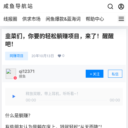
咸鱼导航站
线报圈
供求市场
闲鱼爆款&蓝海词
帮助中心
韭菜们，你要的轻松躺赚项目，来了！醒醒
吧！
0
网赚项目
20年10月13日
qi12371
关注
私信
摸鱼
释放双眼，带上耳机，听听看~！
00:00
00:00
什么是躺赚？
有些朋友认为是躺在床上，钱就轻松“从天而降”！