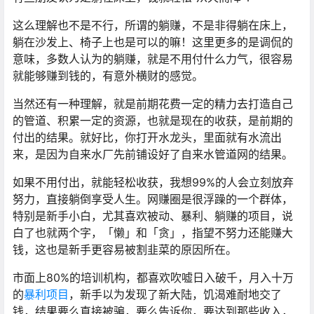
这么理解也不是不行，所谓的躺赚，不是非得躺在床上，
躺在沙发上、椅子上也是可以的嘛！这里更多的是调侃的
意味，多数人认为的躺赚，就是不用付什么力气，很容易
就能够赚到钱的，有意外横财的感觉。
当然还有一种理解，就是前期花费一定的精力去打造自己
的管道、积累一定的资源，也就是现在的收获，是前期的
付出的结果。就好比，你打开水龙头，里面就有水流出
来，是因为自来水厂先前铺设好了自来水管道网的结果。
如果不用付出，就能轻松收获，我想99%的人会立刻放弃
努力，直接躺倒享受人生。网赚圈是很浮躁的一个群体，
特别是新手小白，尤其喜欢被动、暴利、躺赚的项目，说
白了也就两个字，「懒」和「贪」，指望不努力还能赚大
钱，这也是新手更容易被割韭菜的原因所在。
市面上80%的培训机构，都喜欢吹嘘日入破千，月入十万
的
暴利项目
，新手以为发现了新大陆，饥渴难耐地交了
钱，结果要么直接被骗，要么告诉你，要达到那些收入，