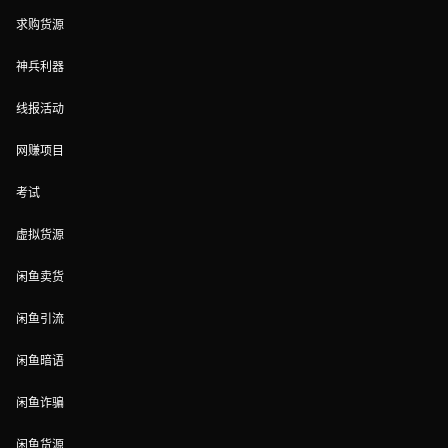
求购货源
神兵利器
线报活动
网赚项目
考试
虚拟货源
闲鱼卖货
闲鱼引流
闲鱼暗语
闲鱼诈骗
闲鱼货源