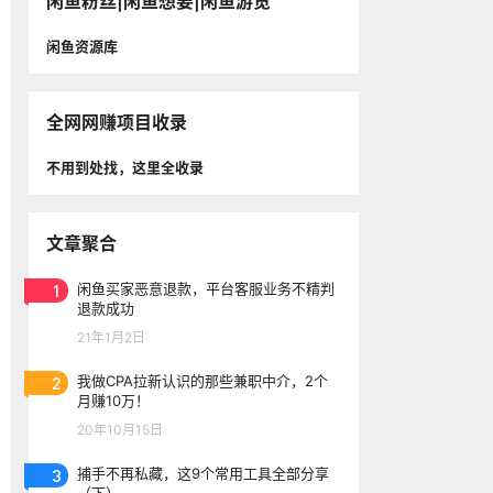
闲鱼粉丝|闲鱼想要|闲鱼游览
闲鱼资源库
全网网赚项目收录
不用到处找，这里全收录
文章聚合
1
闲鱼买家恶意退款，平台客服业务不精判
退款成功
21年1月2日
2
我做CPA拉新认识的那些兼职中介，2个
月赚10万！
20年10月15日
3
捕手不再私藏，这9个常用工具全部分享