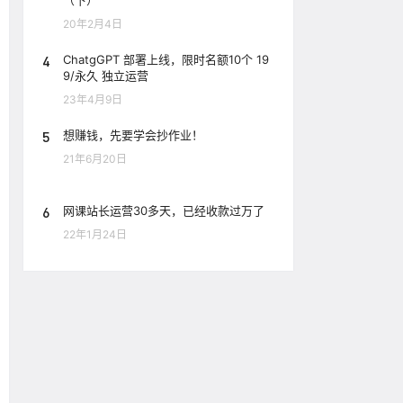
（下）
20年2月4日
4
ChatgGPT 部署上线，限时名额10个 19
9/永久 独立运营
23年4月9日
5
想赚钱，先要学会抄作业！
21年6月20日
6
网课站长运营30多天，已经收款过万了
22年1月24日