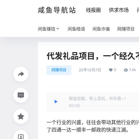
咸鱼导航站
线报圈
供求市场
闲鱼赚钱
闲鱼暗语
闲鱼诈骗
网赚项目
代发礼品项目，一个经久
0
1.4k
网赚项目
20年10月7日
释放双眼，带上耳机，听听看~！
00:00
一个行业的兴盛，往往会带动其他行业的
了四通一达一顺丰一邮政的快递江湖。