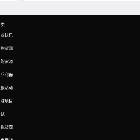
分类
副业快讯
实物货源
求购货源
神兵利器
线报活动
网赚项目
考试
虚拟货源