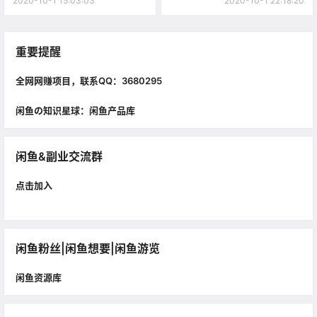
2020-10-1 15:03:03
2020-10-1 22:18:20
重要提醒
全网网赚项目，联系QQ：3680295
闲鱼の知识星球：闲鱼产品库
闲鱼&副业交流群
点击加入
闲鱼粉丝|闲鱼想要|闲鱼游览
闲鱼资源库