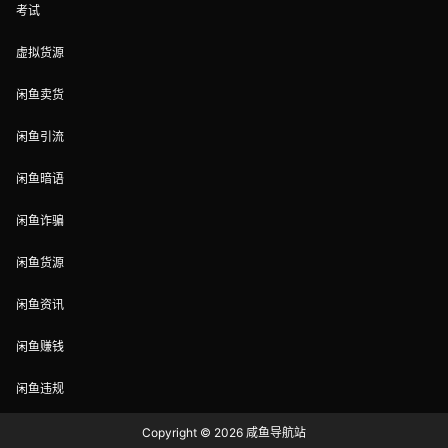
考试
虚拟货源
闲鱼卖货
闲鱼引流
闲鱼暗语
闲鱼诈骗
闲鱼货源
闲鱼资讯
闲鱼赚钱
闲鱼违规
Copyright © 2026
咸鱼导航站