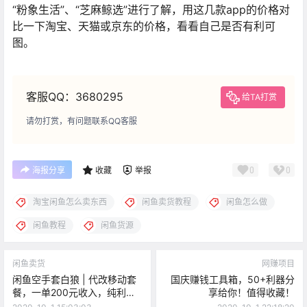
“粉象生活”、“芝麻鲸选”进行了解，用这几款app的价格对
比一下淘宝、天猫或京东的价格，看看自己是否有利可
图。
客服QQ：3680295
给TA打赏
请勿打赏，有问题联系QQ客服
0
0
海报分享
收藏
举报
淘宝闲鱼怎么卖东西
闲鱼卖货教程
闲鱼怎么做
闲鱼教程
闲鱼货源
闲鱼卖货
网赚项目
闲鱼空手套白狼 | 代改移动套
国庆赚钱工具箱，50+利器分
餐，一单200元收入，纯利
享给你！值得收藏！
润！