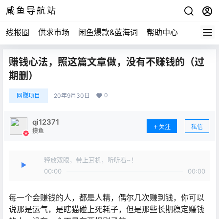
咸鱼导航站
线报圈
供求市场
闲鱼爆款&蓝海词
帮助中心
赚钱心法，照这篇文章做，没有不赚钱的（过
期删）
0
网赚项目
20年9月30日
qi12371
关注
私信
摸鱼
释放双眼，带上耳机，听听看~！
00:00
00:00
每一个会赚钱的人，都是人精，偶尔几次赚到钱，你可以
说那是运气，是瞎猫碰上死耗子，但是那些长期稳定赚钱