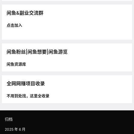
闲鱼&副业交流群
点击加入
闲鱼粉丝|闲鱼想要|闲鱼游览
闲鱼资源库
全网网赚项目收录
不用到处找，这里全收录
归档
2025 年 6 月