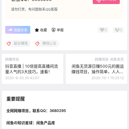
请勿打赏，有问题联系QQ客服
0
0
海报分享
收藏
举报
副业赚钱
赚钱心法
网赚项目
网赚项目
闲鱼卖货
抖音直播 | 10倍提高直播间流
闲鱼无货源日赚500元的搬运
量人气的3大技巧，速看！
赚钱项目，操作简单，人人都
可以操作
2020-9-30 20:42:07
2020-10-1 15:23:12
重要提醒
全网网赚项目，联系QQ：3680295
闲鱼の知识星球：闲鱼产品库