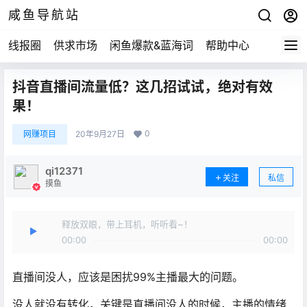
咸鱼导航站
线报圈
供求市场
闲鱼爆款&蓝海词
帮助中心
抖音直播间流量低？这几招试试，绝对有效
果！
0
网赚项目
20年9月27日
qi12371
关注
私信
摸鱼
释放双眼，带上耳机，听听看~！
00:00
00:00
直播间没人，应该是困扰99%主播最大的问题。
没人就没有转化，关键是直播间没人的时候，主播的情绪