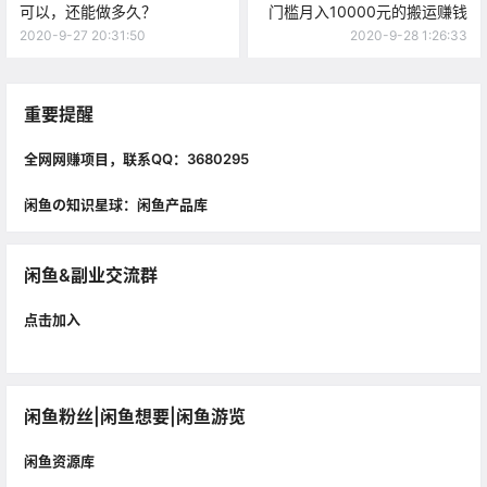
可以，还能做多久？
门槛月入10000元的搬运赚钱
2020-9-27 20:31:50
2020-9-28 1:26:33
重要提醒
全网网赚项目，联系QQ：3680295
闲鱼の知识星球：闲鱼产品库
闲鱼&副业交流群
点击加入
闲鱼粉丝|闲鱼想要|闲鱼游览
闲鱼资源库