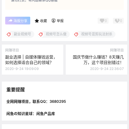
请勿打赏，有问题联系QQ客服
0
0
海报分享
收藏
举报
副业视频号
视频号怎么做
视频号混剪玩法封杀
网赚项目
网赚项目
副业选择 | 自媒体赚钱运营，
国庆节做什么赚钱？8天赚几
如何选择适合自己的领域？
万，这个项目别错过！
2020-9-24 19:09:09
2020-9-24 22:36:07
重要提醒
全网网赚项目，联系QQ：3680295
闲鱼の知识星球：闲鱼产品库