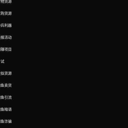
实物货源
求购货源
神兵利器
线报活动
网赚项目
考试
虚拟货源
闲鱼卖货
闲鱼引流
闲鱼暗语
闲鱼诈骗