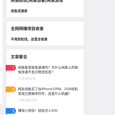
闲鱼粉丝|闲鱼想要|闲鱼游览
闲鱼资源库
全网网赚项目收录
不用到处找，这里全收录
文章聚合
1
闲鱼能发极兔速递吗？为什么闲鱼上的极
兔快递不显示物流信息？
21年1月10日
2
网友闲鱼买了台iPhone12PM，GSX验机
发现已更换序列号，这是什么机器？
22年3月30日
3
赚钱小项目！轻松月入500