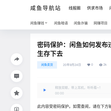
咸鱼导航站
线报圈
供求市场
闲鱼赚钱
闲鱼暗语
闲鱼诈骗
网赚项目
密码保护：闲鱼如何发布
生存下去
0
2k
闲鱼卖货
20年9月24日
释放双眼，带上耳机，听听看~！
00:00
此内容受密码保护。如需查阅，请在下方