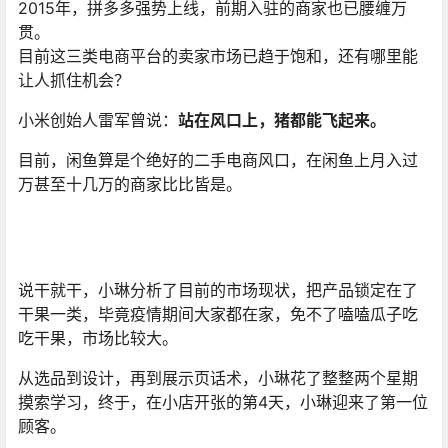
2015年，拼多多强势上线，前期入驻的商家也已腰缠万
贯。
目前这三类电商平台的卖家市场已趋于饱和，还有哪里能
让人抓住机会？
小米创始人雷军曾说：
站在风口上，猪都能飞起来。
目前，闲鱼算是个绝好的二手电商风口，在闲鱼上月入过
万甚至十几万的商家比比皆是。
说干就干，小琳分析了目前的市场现状，把产品锁定在了
干果一类，毕竟疫情期间大家都在家，免不了嗑嗑瓜子吃
吃干果，市场比较大。
从选品到设计，再到展示页话术，小琳花了整整两个星期
摸索学习，终于，在小店开张的第4天，小琳迎来了第一位
顾客。