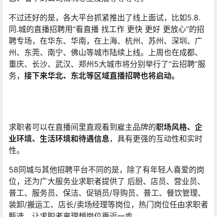
不过还好的是，各大平台抓紧推出了线上面试，比如5.8.
同.城的直播招聘用“看直播 找工作 更快 更好 更放心”的招
聘专场，在华东、华南，在上海、杭州、苏州、深圳、广
州、东莞、南宁、佛山等城市陆续上线。上周也在成都、
重庆、长沙、武汉、郑州5大城市将分别举行了“云招聘”服
务，
接下来华北、东北等区域直播招聘也将启动。
求职者可以在直播间里直观看到雇主品牌的
职场风格、企
业环境、生活环境和待遇信息
，具有更强的互动性和实时
性。
58同城与其他招聘平台不同的是，除了有年轻人喜爱的岗
位，还为广大服务业求职者提供了 后厨、店员、营业员、
普工、服务员、保洁、促销员/导购员、普工、餐饮管理、
装卸/搬运工、店长/卖场经理等岗位，热门岗位任由求职者
甄选，让求职者离理想岗位更近一步。