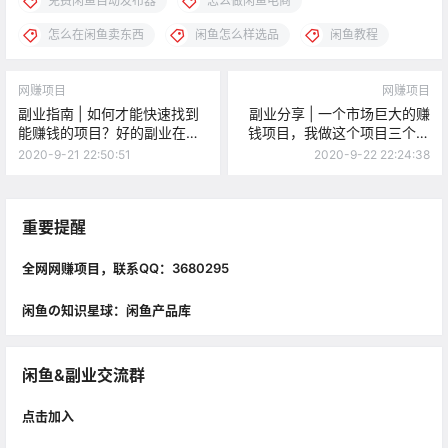
免费闲鱼自动发布器
怎么做闲鱼电商
怎么在闲鱼卖东西
闲鱼怎么样选品
闲鱼教程
网赚项目
网赚项目
副业指南 | 如何才能快速找到
副业分享 | 一个市场巨大的赚
能赚钱的项目？好的副业在哪
钱项目，我做这个项目三个月
里？
赚了20多万！
2020-9-21 22:50:51
2020-9-22 22:24:38
重要提醒
全网网赚项目，联系QQ：3680295
闲鱼の知识星球：闲鱼产品库
闲鱼&副业交流群
点击加入