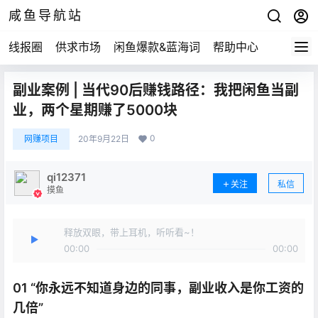
咸鱼导航站
线报圈
供求市场
闲鱼爆款&蓝海词
帮助中心
副业案例 | 当代90后赚钱路径：我把闲鱼当副
业，两个星期赚了5000块
0
网赚项目
20年9月22日
qi12371
关注
私信
摸鱼
释放双眼，带上耳机，听听看~！
00:00
00:00
01 “你永远不知道身边的同事，副业收入是你工资的
几倍”