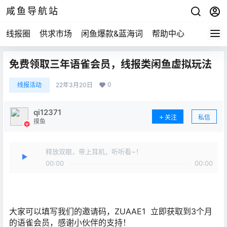
咸鱼导航站
线报圈
供求市场
闲鱼爆款&蓝海词
帮助中心
免费领取三年语雀会员，线报类闲鱼虚拟玩法
0
线报活动
22年3月20日
qi12371
关注
私信
摸鱼
释放双眼，带上耳机，听听看~！
00:00
00:00
大家可以填写我们的邀请码，ZUAAE1 立即获取到3个月
的语雀会员，感谢小伙伴的支持！