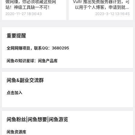
做网赚，你必须收藏这些网
Vultr 推出免费服务器计划，可
站！神级工具缺一不可！
以用于个人博客，申请到就是
赚到！
2020-11-27 18:36:43
2023-3-12 13:16:45
重要提醒
全网网赚项目，联系QQ：3680295
闲鱼の知识星球：闲鱼产品库
闲鱼&副业交流群
点击加入
闲鱼粉丝|闲鱼想要|闲鱼游览
闲鱼资源库