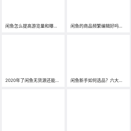
闲鱼怎么提高游览量和曝
闲鱼的商品频繁编辑好吗？
光？教你上热门推荐！「1」
从审核机制告诉你原因！
2020年了闲鱼无货源还能做
闲鱼新手如何选品？六大选
吗？日赚300的案例就在这
品法让你快速上手
里！