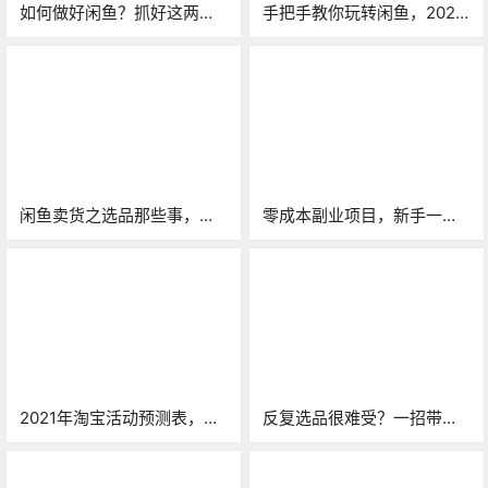
如何做好闲鱼？抓好这两个
手把手教你玩转闲鱼，2020
核心要素，妥妥的月入过
年陆续更新中！（二）
万！
闲鱼卖货之选品那些事，大
零成本副业项目，新手一天
部分人都做不到坚持这两个
净赚400+，没错就是「闲鱼
字。
卖货」
2021年淘宝活动预测表，闲
反复选品很难受？一招带你
鱼卖家也该了解下，或许选
找到高利润爆款（上）
品问题就解决了！