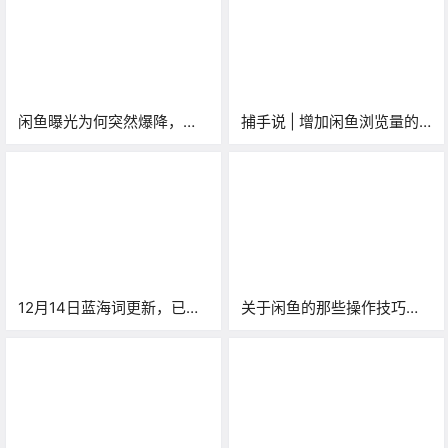
闲鱼曝光为何突然爆降，我
捕手说 | 增加闲鱼浏览量的
们究竟做错了什么？答案终
30个技巧「1」
于找到了
12月14日蓝海词更新，已经
关于闲鱼的那些操作技巧，
兑换的小伙伴可以直接下载
其实就这些