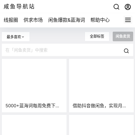
咸鱼导航站
线报圈
供求市场
闲鱼爆款&蓝海词
帮助中心
全部标签
闲鱼卖货
最多喜欢
5000+蓝海词每周免费下
借助抖音做闲鱼，实现月入
载！闲鱼卖货，助你一臂之
过万！这个无货源搬运有点
力！
不一样！