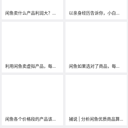
闲鱼卖什么产品利润大？分
以亲身经历告诉你，小白也
享日赚斗金的选品思路
可以做好闲鱼！简单易上
手！
利用闲鱼卖虚拟产品，每天
闲鱼如果选对了商品，每天
引流100多精准粉的玩法
500+利润！
闲鱼各个价格段的产品该如
捕说 | 分析闲鱼优质商品算
何定价？
法，提高闲鱼排名真的有具