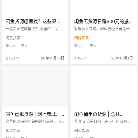
闲鱼货源哪里找？这些渠道
闲鱼无货源日赚500元的搬
了解一下，细节问题必须把
运赚钱项目，操作简单，人
一般货源在哪里找？ 阿里88：可以
对很多人来说，闲鱼已经不再是一
控好！
申请分销权限（申请很简单，不懂
人都可以操作
个陌生的平台了，闲鱼是个免费的
闲鱼货源
网赚项目
可以看阿里巴巴的说明），货卖出
电商平台，只要你有东西卖，你就
去直接填用户地址即可，没有其他
有机会通过闲鱼赚到钱。 但是，在
2.5k
0
2.1k
0
的麻烦，首推这个。 拼嘻嘻：价格
产品选择方面，这是非常重要的，
优势很大，特别是有补贴的时候，
产品选择正确，那也就意味着你可
qi12371
20年11月16日
qi12371
20年10月1日
但是单号填不上去，需要别的方法
以轻松通过闲鱼赚钱，如果你选择
去解决。有些商品用这个挺好。 淘
卖的是一些稀缺产品，赚钱的几率
宝特价版：也是价格优势，可以直
就会小很多，至少……在需求方面，
接填单号。 采源宝：新出的不了
很少人需要稀缺的产品。 今天呢，
解，听说有同行用，我也放过来了
我采访的这位朋友，他目前自己工
各种社交电商app 找货源需要和商
作室在操作这个项目，每个员工每
家交流的细节 价格会不会变…
月收入大概在15000元到3000…
闲鱼虚拟货源 | 网上商城、
闲鱼捕手の货源 | 总共
外卖小程序、h5游戏，你要
800+份行业报告！覆盖各行
这里的源码指的是网站前后台、小
导读 无论是目前正在运行的京东备
的源码这里都有！关键是免
程序之类的源代码。基本你能看到
各业！随便卖
件库货源，亦或者厂家一手渠道货
闲鱼货源
闲鱼货源
的网站都有一大堆类似的源码，比
源，还是各种尾货，似乎在闲鱼依
费！
如网上商城、外卖小程序、h5游
旧没有太大的价格优势，只能够薄