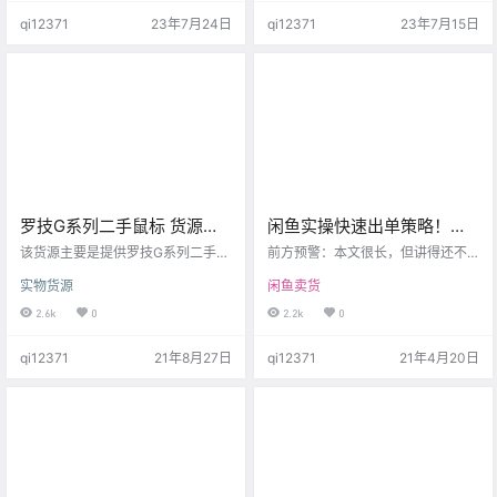
材，一切需要自己及解决，没时间
航站官方推出的一个代理合作，放
qi12371
23年7月24日
qi12371
23年7月15日
带小白。当然关于产品如果确实无
心参与，做得好的小伙伴，将可以
法解决，第一时间找客服处理。 出
代理有道全系产品，成本价代发，
单了怎么办？ 出单了当然是直接找
无需囤货。 首批代理合作我们不收
我们下单，然后发货，给你单号。
取任何的代理费，支持一件代发，
有没有图文素材？ 没有，到下方的
但仅支持一款产品：有道听力宝。
拼多多找图，评论区也有图，自己
容量 官方「活动价」 闲鱼最低定价
动手，丰衣足食；…
「不得低于…
罗技G系列二手鼠标 货源
闲鱼实操快速出单策略！如
「价格优势巨大」
何选品，再说说寻找货源！
该货源主要是提供罗技G系列二手鼠
前方预警：本文很长，但讲得还不
标，需求量比较大，出单的代理也
错，新手小白值得看一看 今天主要
实物货源
闲鱼卖货
非常多。 本站承诺：保证货源主有
就是分享闲鱼如何选品，以及去哪
效，但货源复杂多变，且随着时间
里找货源这一块。 首先，我要跟大
2.6k
0
2.2k
0
的推移可能会发生诸多的变化，大
家分享对于闲鱼新手有三条建议。
家自行斟酌，择优合作。 获取方
第一个就是我们先去找那种能够快
qi12371
21年8月27日
qi12371
21年4月20日
式： 关注公众号：咸鱼捕手 回复关
速出单的产品。快速出单，建立信
键词：罗技货源
心，这样的话我们才有信心做下去
嘛，不然的话对这个项目有所怀
疑，对吧？ 第二个就是我们拿一个
闲鱼号出来上满50个产品，先不考
虑行业、品类。先不考虑，就是说
你具体要做哪一个品类，先就是找
别…