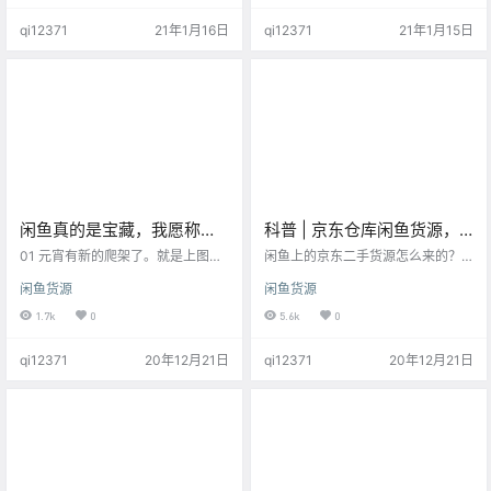
些超牛的国货，在1688意想不到的
好小板凳记好小本本吧 开始之前，
qi12371
21年1月16日
qi12371
21年1月15日
价格就能入手！ 我这是花了多少冤
跟大家再分享一个找同源的小技
枉钱呐 好啦，接下来开始我们今天
巧。点开淘宝里的宝贝，在标题下
的内容，建议搬个小板凳前排做好
方的宝贝参数里，可以看到厂名，
笔记哦~ 一、郑州聚克商贸有限公司
然后再去1688去搜索这个名字，如
同源店：飞跃旗舰店 店铺情况 诚信
果有同源的话，是可以搜出来的，
商家7年，服务4.5分，3万粉丝数，
其实大多数是搜不出来的~ 好啦，开
支持一…
始今天的分享！几个MUJI无印良…
闲鱼真的是宝藏，我愿称之
科普 | 京东仓库闲鱼货源，
为最强货源！
有6种来源，最强一手货源是
01 元宵有新的爬架了。就是上图这
闲鱼上的京东二手货源怎么来的？
款。 先说说太长不看的点: 1.闲鱼是
什么？
今天一次性给大家说明白，说通透
闲鱼货源
闲鱼货源
个好东西。闲鱼淘的同城二手爬
了。 六个渠道 1、京东优惠券代下
架，原价1000淘成100+。 2.宠物
单。 2、京东家电门店账号 3、白条
1.7k
0
5.6k
0
用二手用品，请先询问不用的缘
套现 4、夺宝岛 5、备件仓网页 6、
由，若是病故的，什么病，如果是
京东仓库签约采购 具体介绍 1、京
qi12371
20年12月21日
qi12371
20年12月21日
猫瘟这类，请询问兽医是否可用，
东优惠券代下单。 有些专门的羊毛
或者是如何消毒。若是主子病了，
党会找到大的优惠券，然后在闲鱼
真的就不止1000块那么简单了。 3.
帮忙下单，虽然确实降低了价格，
闲鱼可以简化生活，节约又环保。 0
但是货源并不稳定。 2、京东家电门
2 这个爬架来得艰辛，待我慢慢道
店账号 虽然会有便宜，但是成本不
来。 先是某天在逛同城的爬架时候
会太低 3、京东白条卖货 一般是正
碰见一…
常产…