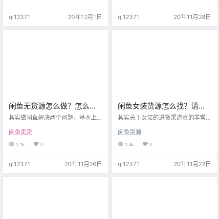
网价格低了很多。 那么这里就有一
需要有良好的心态，以及不断优化
个非常明显的问题了，他们的货源
文案，避免涉及敏感词。 这节课为
qi12371
20年12月1日
qi12371
20年11月28日
到底是哪里来的？ 因为我经常看到
大家带来闲鱼卖货的第二个模式，
有人问这几个问题： 闲鱼上小米台
无货源模式。 无货源模式最大的优
灯货源哪里来的？ 闲鱼上的小米盒
势就在于闲鱼是鼓励的。 平台鼓励
子怎么这么便宜？ 闲鱼净水器货源
还是打压，会对你商品的曝光带来
你有吗？ 闲鱼上的小米有品货源这
很严重的影响。 这就导致绝大部分
么这么便宜？ 闲鱼上的小米耳机是
月入过万的闲鱼高手，玩的其实都
不是都是京东夺宝岛来的？ …
是无货源模式。 考试资料…
闲鱼无货源怎么做？怎么找
闲鱼女装货源怎么找？请深
便宜货源？这招有点狠！
挖1688这个超级批发市场！
其实做闲鱼解决两个问题，基本上
其实关于女装的进货渠道真的非常
就成功了。 一个是货源。 一个是账
多，大大小小几十个网站，但是我
闲鱼卖货
闲鱼货源
号。 有没有什么特别的技巧？ 不好
们需要这么多渠道吗？ 这些都可
意思，在我看来解决了以上两个问
以，比如淘宝、1688、微店、大淘
1.7k
0
1.4k
0
题，在闲鱼就是捡钱。 但当然了，
客、网商园、青创网等，但是其实
问题就是，大部分人这两个问题一
大同小异，我们应该尝试去深挖每
qi12371
20年11月26日
qi12371
20年11月22日
个都解决不了。 资源时代，你手上
一个渠道的优质货源。 而不是别人
掌握的资源越多，你就能够赚到更
告诉你这个渠道好，而是你要学会
多的钱。 闲鱼是这样、淘宝是这
自己去挖掘一个好的渠道。 这样当
样、抖音是这样，任何行业其实都
有一天这个渠道不行了，你还有能
是这样。 就好比很多年前： 开公众
力去寻找其他靠谱的渠道，而不是
号都能赚钱，开一个1000块，有人
去求人。 为什么我推荐你深挖1688
开了几百个，赚到了第…
这个渠道呢？ 因为一个好的…