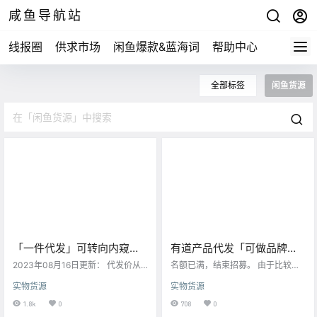
咸鱼导航站
线报圈
供求市场
闲鱼爆款&蓝海词
帮助中心
全部标签
闲鱼货源
「一件代发」可转向内窥镜
有道产品代发「可做品牌代
WIFI款 支持安卓苹果电脑
理」，名额限制10人
2023年08月16日更新： 代发价从2
名额已满，结束招募。 由于比较火
80，降低到260！ 发现有很多同类
热，只收10人代理，出单即入围，
实物货源
实物货源
型问题，统一回复： 请问怎么做代
执行力是关键。 感兴趣联系客服微
理？ 直接做，没有代理费、培训
信：alisa198702 下面是发在供求市
1.8k
0
708
0
费，同时也不提供指导、图文素
场的内容：供求市场 这个是我们导