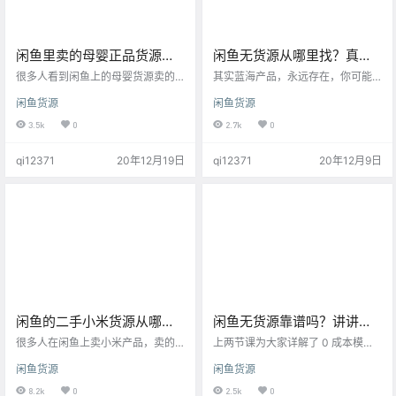
闲鱼里卖的母婴正品货源在
闲鱼无货源从哪里找？真正
哪？科普一下母婴代理的体
的蓝海产品会有吗？
很多人看到闲鱼上的母婴货源卖的
其实蓝海产品，永远存在，你可能
系，助你找到更优质的货源
非常好，那么这些母婴货源到底来
要说，看这人开始吹牛了，不，首
闲鱼货源
闲鱼货源
自哪里呢？找到非常多的母婴货源
先你要懂蓝海产品的定义是什么？
渠道！
代理，到底是不是值不值得入？ 那
我们一直常说的蓝海、红海到底是
3.5k
0
2.7k
0
我告诉你，只要你选对上家和团
什么？ 从量化上来讲，红海就是这
队，那是值得，就能赚钱！！但是
个产品，你知道、他知道、培训班
qi12371
20年12月19日
qi12371
20年12月9日
非常难、非常难找到一手的厂家货
还讲课推广，这种就是红海，一个
源对接。 你所需要了解的母婴货源
人人都知道的产品，怎么可能能够
要点都在这张思维导图里！入代理
赚钱？ 什么是蓝海？就是市场有需
后一个月，根据我所了解的母婴货
求，而卖家特别少，简单说就是，
源情况，结合所学习的营销知识，
我知道，你不知道，他不知道，培
我用思维导图整理出大家都关心的
训班就更别说了，还拿着一年前我
要点。并在这里给各位小伙伴一些
讲的筋膜枪在举例。 还不明白，那
建议。 …
说…
闲鱼的二手小米货源从哪里
闲鱼无货源靠谱吗？讲讲理
来？没有人会告诉你的渠
论基础，就知道是不是好做
很多人在闲鱼上卖小米产品，卖的
上两节课为大家详解了 0 成本模式
道！
非常的火爆，随便一搜【小米热水
了！
的基础概念，主要优劣势以及实操
闲鱼货源
闲鱼货源
壶】，就能看到数个几千想要的产
方法。 实操方法中提到了考试资料
品在搜索结果中，并且价格相比官
并不是闲鱼鼓励的售卖品类。 因此
8.2k
0
2.5k
0