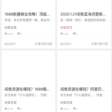
1688新疆棉全攻略！顶级毛
2020.1.21闲鱼蓝海词更新，
巾品牌代工、五星级酒店供
推荐几个好类目给大家挖
导读：本文非常值得一看，类似作
这一周有一些忙，淘宝新的项目刚
货商！这9家供货商值得拥
者挖掘的1688的一些优质店铺，可
掘！
开始稳定流量，今天继续给大家带
闲鱼货源
闲鱼卖货
以说是性价比非常高，而且产品质
来新的蓝海词表，同时推荐一些我
有！
量非常好，这非常符合无货源店群
看到的，感觉还不错的关键词类目
2.9k
0
2.2k
0
的模式。 作者：薯条大宝宝 最近新
给大家挖掘。 不过今天的数据和目
疆棉事件非常火热，各种新疆棉的
前的时间点有很大的关系，给大家
qi12371
21年4月15日
qi12371
21年1月21日
信息大轰炸。从抵制新疆棉的各种
看下这些关键词下面的在线商品数
品牌扒皮，到国货好物安利。我们
和搜索人气，高的吓人，机会可能
抛开品牌安利，单纯来聊聊新疆棉
真的来了。 做店群的小伙伴我建议
花。其实新疆长绒棉是非常优质的
适当铺货测试，做精品店的小伙
纺织业原材料，用新疆棉作为原材
伴，尽量打造好完美人设和产品体
料的产品，品质肯定不会太差。对
系迎接一波风口。 也就是说，你的
床品有一定研究的小伙伴都知道，
宝贝代上这些关键词，就会有一些
高…
额外流…
闲鱼货源在哪找？1688鞋子
闲鱼货源在哪找？阿里巴巴
真实源头厂家全找到了！
1688无印良品MUJI源头代工
本文来自「什么值得买」，作者：
本文来自「什么值得买」，作者：
巴洛克有一只兔 hey！是我呀！我
厂都找到啦！
巴洛克有一只兔 最近好多小伙伴让
闲鱼货源
闲鱼货源
又来啦~今天给大家带来的是1688的
我找无印良品的同源店，今天整理
鞋子同源店铺分享，这期超刺激，
几个目前有效还有渠道购买的单
2.7k
0
3.1k
0
因为我们平时爱穿的飞跃、回力这
品，迫不及待的跟大家分享啦！搬