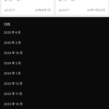
2.8k
0
2.7k
0
戏。拿到源码之后进行部署和修改
利多销，慢慢的将我们团队发展起
即可，非常方便。 个人愚见，有几
来。 虽然我们做正品，对得起自己
qi12371
20年8月7日
qi12371
20年7月30日
点需要注意： 1.版权 个人博客类很
的良心，但是确实很艰难，真的是
少需要考虑这一点，商业网站一定
人间正道是沧桑，相信坚持就是胜
要多加注意这一点。有些花钱购买
利。 300人的团队，每天的订单从
来的源码也可能存在版权问题。这
报表上来看大概是在30-60单，流
归档
一点解决办法就是尽量到正规网站
水在5000-10000之间，希望发展
去下载源码，有些源码论坛分享的
到今年年尾，在扩大货源的同时，
2025 年 6 月
源码多多少少会存在侵权问题。 2…
将我们的利润得以提高…
2025 年 3 月
2024 年 10 月
2024 年 2 月
2024 年 1 月
2023 年 12 月
2023 年 11 月
2023 年 10 月