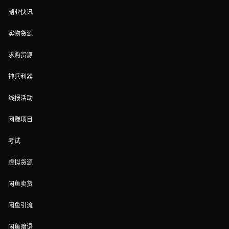
副业快讯
实物货源
求购货源
神兵利器
线报活动
网赚项目
考试
虚拟货源
闲鱼卖货
闲鱼引流
闲鱼暗语