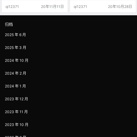
其实说到底都是一个“利”字。但豆瓣
「小资」、「文青」、「伪XX」聚
qi12371
20年11月11日
qi12371
20年10月28日
这个平台流量是不容小觑的，我认
集的平台，它最开始是以提供电
为其巨大的流量池是我们做网赚必
影、书籍、音乐等作品的信息起家
选的引流渠道之一。 而且也是能能
的，从2005年创立到今天，已经足
用最简单的方式，花最少的时间精
足走过了15个年头。 豆瓣平台的流
归档
力获取最大的精准流量的渠道之
量是非常大的，百度搜索的权重也
一。好了，话不多说接下来开始进
很高，今天准备给大家分享下如何
2025 年 6 月
行详细的分享。为了方便大家阅
在这个平台上，使用简单有效，花
读。我…
费…
2025 年 3 月
2024 年 10 月
2024 年 2 月
2024 年 1 月
2023 年 12 月
2023 年 11 月
2023 年 10 月