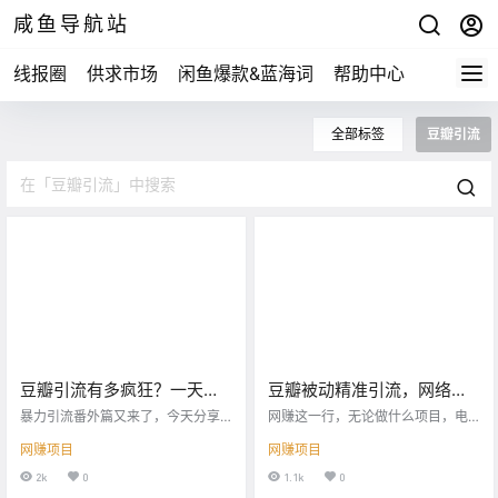
咸鱼导航站
线报圈
供求市场
闲鱼爆款&蓝海词
帮助中心
全部标签
豆瓣引流
豆瓣引流有多疯狂？一天
豆瓣被动精准引流，网络打
1000+，流量多到爆！
工人必备！
暴力引流番外篇又来了，今天分享
网赚这一行，无论做什么项目，电
的是豆瓣引流详解 豆瓣这个平台创
商、课程、社群、推广等等，都需
网赚项目
网赚项目
立初衷是提供一个给大家互相交流
要流量，流量就像水龙头，要想出
电影、音乐等内容的平台。但是和
水（变现），你得首先打开水龙头
2k
0
1.1k
0
知乎一样，到后期慢慢的走偏了。
的开关才行。 豆瓣被部分人视做