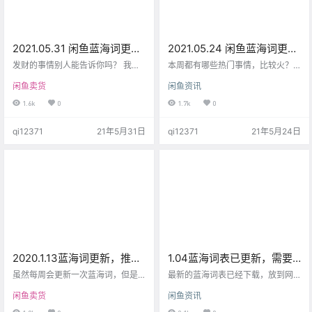
2021.05.31 闲鱼蓝海词更
2021.05.24 闲鱼蓝海词更
新，要不自己找个爆款？
新，啥热门就卖啥，没毛
发财的事情别人能告诉你吗？ 我觉
本周都有哪些热门事情，比较火？
得很悬，我自己卖着很像，然后告
病！
速度与激情9上映、袁隆平老爷爷逝
闲鱼卖货
闲鱼资讯
诉你，一起香？ 大概率是逗你玩
世，热门事件往往会带来一波极大
的，但是给到你的蓝海词是真真实
地需求，而且一般会迅速衰减，但
1.6k
0
1.7k
0
实、的的确确的数据结果，能找到
当热门来临的时候，你可能就可以
的就是属于 你自己的财富。 所以要
吃到一波肉了。 好了，是不是觉得
qi12371
21年5月31日
qi12371
21年5月24日
不自己找个爆款？别人都不知道的
我每次拿着表，事后诸葛不大好？
那种。
确实如此，但是敏锐度的培养真不
是一蹴而就的，你先嗅到了，那恭
喜你先吃肉，我来了喝点汤，再晚
点就自己赔路费回家吧。 还有很多
不错的产品，大家可以自己挖掘一
下，这里就不多说了。 神探是一…
2020.1.13蓝海词更新，推荐
1.04蓝海词表已更新，需要
几个好类目给大家挖掘！
的可以前往下载
虽然每周会更新一次蓝海词，但是
最新的蓝海词表已经下载，放到网
感觉一部分小伙伴还是很难选择到
盘中了，一次兑换，终身使用。 老
闲鱼卖货
闲鱼资讯
优质的产品，所以本站决定每周做
规矩，自行下载，还没有下载的小
一次关键词选择分享（记得有空来
伙伴用积分就可以直接兑换了。 直