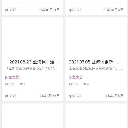
就是这几天的风口项目：脱单盲
面的。 本周的蓝海词我没有看，但
盒，很多人已经开始起飞了。 但是
依旧是按照惯例，给大家按照蓝海
qi12371
21年10月11日
qi12371
21年10月4日
之前分享的版本很麻烦，需要以下
值做了一个排序。 同时解答一些小
几个必备条件： 认证的服务号、微
伙伴的疑问： 怎么感觉表里面都是
信的商户号、备案域名以及国内服
美妆一类的产品？ 蓝海词表是根据
务器，如果你现在开始准备这些东
大数据排序获得的，并不是根据某
西，可能需要一个月才能完全弄
一类的产品获取，所以肯定有一些
好，最快也需要15天，那这个时…
产品的蓝海产品更多，每期其实都
是不一样的，大家要学会自己总结…
「2021.08.23 蓝海词」通过
2021.07.05 蓝海词更新、飙
闲鱼一个下午卖了500单，
升词更新！说说怎么卖违规
「本期蓝海词已更新 2021.08.23」
本周蓝海词&飙升词已经更新了，需
短期快速玩法！
我觉得富贵险中求，这句话不是没
产品
要的小伙伴可以前往下载。 因为看
闲鱼卖货
闲鱼卖货
有道理的，改革开放初期的很多商
到一个词，所以想起了以前同行做
业行为，在现在看来都是违法的，
减肥茶品用的一些套路，简单说说
2.4k
0
1.3k
0
那么我们在当下的环境中，如何利
像一些违规类产品，大家可以打乱
用有限的时间差，赚一点小钱呢？
词语组合成一个新的词去卖，这个
qi12371
21年8月23日
qi12371
21年7月5日
闲鱼就是一个非常好的地方，可以
一把叫做重组法，违规类产品都可
在最快的时间里，从公域流量卖出
以这样去测试操作。 搜索系统进行
东西，然后顺便吸引一点流量。 而
搜索的时候，最小的单元是一个
其他平台，比如头条、知乎、小红
字，所以只要有权重，就有精准的
书，都还需要做进一步的转化，比
人群进来。 还有一个办法，相对不
如添加好友以后，再朋友圈营销变
那么精准，但更安全、更长久，就
现。 而闲鱼的门槛是所…
是同类人群。 比如你要吸…