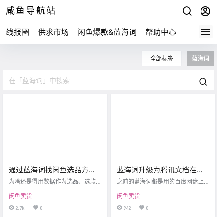
咸鱼导航站
线报圈
供求市场
闲鱼爆款&蓝海词
帮助中心
全部标签
蓝海词
通过蓝海词找闲鱼选品方
蓝海词升级为腾讯文档在线
向，2024年依旧是首选！
查看，后续数据将会日更
为啥还是得用数据作为选品、选款
之前的蓝海词都是用的百度网盘上
的方向呢？ 因为数据不会骗人呐，
「免费分享」
传，确实有些不方便，也有不少人
闲鱼卖货
闲鱼卖货
但是你从网上找的那些过时的数
反映，为啥百度网盘里面打开格式
据，可能曾经火热，但现在已经过
不对，格式不对，其实是百度网盘
2.7k
0
942
0
时了，你需要每日更新的蓝海词数
的在线游览问题。 文档本身是没问