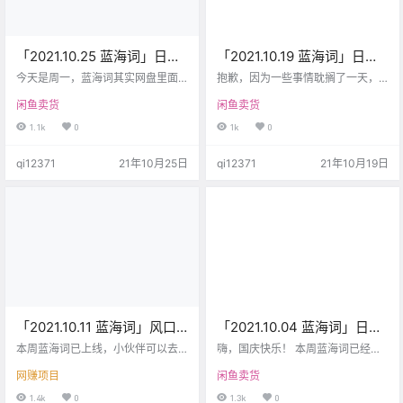
「2021.10.25 蓝海词」日常
「2021.10.19 蓝海词」日常
更新，副业没那么难，贵在
更新，晚了一点，抱歉！
今天是周一，蓝海词其实网盘里面
抱歉，因为一些事情耽搁了一天，
坚持！
已经很早更新了，想来想去还是应
不少小伙伴来提醒，怎么还没更
闲鱼卖货
闲鱼卖货
该发一篇文章，通知一声。 5000
新？! 下次如果发现没有及时更新，
+蓝海词[出售] B29.8 B29.8 库存：
可以呼我们一下。 另外提醒大家一
1.1k
0
1k
0
9k 已售：1k 人气：12.8k 做闲鱼、
下，双十一快来了，预售会场锁佣
网赚这一年多以来，接触过很多项
开始（预售优先级>淘礼金>单品推
qi12371
21年10月25日
qi12371
21年10月19日
目，很多赚到钱了，很多也亏本
广>超级红包） 话不多说，赚钱的事
了，深知一个道理：项目要趁早，
情懂得自然懂。
进的晚了，可能汤都喝不到，更不
用说吃肉了。 做闲鱼、淘宝、拼多
多也一样，任何一个类目，先发优
势一定是有的，而且先发优势只要
做的…
「2021.10.11 蓝海词」风口
「2021.10.04 蓝海词」日常
项目，脱单盲盒上线！欢迎
更新，国庆快乐！常见问题
本周蓝海词已上线，小伙伴可以去
嗨，国庆快乐！ 本周蓝海词已经更
来玩！
网盘下直接下载。 5000+蓝海词[出
答疑！
新，注意下新的一个月会在新的月
网赚项目
闲鱼卖货
售] B29.8 B29.8 库存：9k 已售：1k
份对应的文件夹下方，自己从网盘
人气：12.8k 今天分享一下最近，也
链接打开就可以了，自动更新在里
1.4k
0
1.3k
0