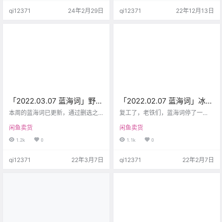
据表，我们这里会维护更新，目前
题的，所以在更新了近两年后，还
qi12371
24年2月29日
qi12371
22年12月13日
依旧是15.8即可获取（https://bk.xia
是决定把他搬到线上，后续将会提
nyunav.com/）。 之前9.8买过我们
升数据的更新频率，已达到更好地
蓝海词表的小伙伴，可以找我们免
使用效果。 同时为感谢大家长期以
费开通。 OK，进入正题，再简单说
来的支持，我们决定将此能力免费
一下如何去筛选蓝海词表中的蓝海
公开，且长期更新，下方为蓝海词
词，也就是寻找更优的选择。 …
访问地址 蓝海词「登录账号就是咸
鱼导航站的账号」
「2022.03.07 蓝海词」野生
「2022.02.07 蓝海词」冰墩
大象自己走过去！发现一个
墩这么火，确定不搞搞？
本周的蓝海词已更新，通过删选之
复工了，老铁们，蓝海词停了一
好玩的风口！
后，我找到一个很好玩的词，而且
「复工」
周，我们接着走，让每个人能够找
闲鱼卖货
闲鱼卖货
就是这两天开始的：野生大象 搜的
到一个自己的蓝海！赚到钱！ 在根
人非常多，但是卖的人很少，不
据蓝海指排序后，可以看到大量的
1.2k
0
1.1k
0
信？ 你挂一个到闲鱼上试试，保准
冰墩墩相关的关键词出现，没错，
有人来问，不过这个东西就是图一
冬奥会几乎是全民关注，而冰墩墩
qi12371
22年3月7日
qi12371
22年2月7日
乐，并没有实质性的东西，你买了
作为吉祥物，可以说是非常的火
之后，卖家会给你发一个视频，告
爆。 我们已经复工，新的一年一起
诉你：大象正在向你走过去，他会
加油！ 5000+蓝海词[出售] B29.8
自己导航，而且还检测了核算，大
B29.8 库存：9k 已售：1k 人气：1
概200天后达到。 卖家赚钱，买家
2.8k
图一乐，还有这种生意？ 说实在
的，我是没想到，现在的年轻人都
这么…