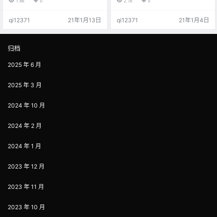
1.8k
0
2.1k
0
看看）。 把我们认为能够做的，比
达地址 5000+蓝海词[出售] B29.8
较好的关键词（产品、类目）分享
B29.8 库存：9k 已售：1k 人气：1
qi12371
21年1月13日
qi12371
21年1月4日
给你们，如果你赚到了钱，记得打
2.8k
赏，感谢各位观众老爷。 香蕉粉饼
魅仔遮瑕霜 fendi围巾（也就是芬迪
围巾） 双眼皮贴素之然 貌似都是女
归档
人喜欢的，也符合很早之前我分享
的一个选品思路：女人爱美、老人
2025 年 6 月
养生、小孩教育、男人好…
2025 年 3 月
2024 年 10 月
2024 年 2 月
2024 年 1 月
2023 年 12 月
2023 年 11 月
2023 年 10 月