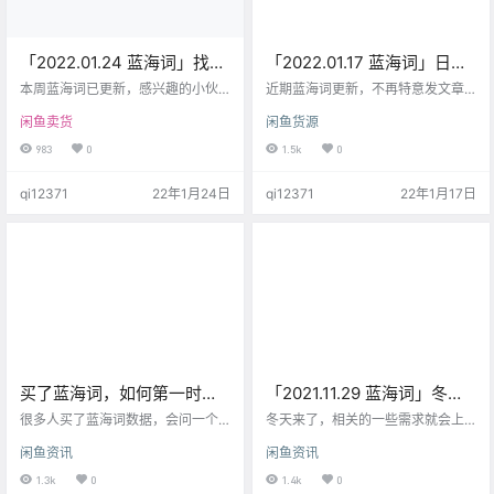
「2022.01.24 蓝海词」找到
「2022.01.17 蓝海词」日常
一个不错的蓝海词，分享给
更新
本周蓝海词已更新，感兴趣的小伙
近期蓝海词更新，不再特意发文章
你！
伴可以自行下载，今天分享一个找
说明，大家订阅后一般能够收到提
闲鱼卖货
闲鱼货源
到的个人感觉还不错的词：光腿神
示信息。 在提醒大家一下，蓝海词
器 5000+蓝海词[出售] B29.8 B29.
其实要比你买网课更有用，如果你
983
0
1.5k
0
8 库存：9k 已售：1k 人气：12.8k
是做电商的，那更不用说，商家就
整个词库找到了大概有5个光腿神器
在数据中，数据反馈的是最真实
qi12371
22年1月24日
qi12371
22年1月17日
为词根的关键搜索词： 傲寒光腿神
的，有句话说得好：嘴上说不要，
器 孙火旺光腿神器 妖精可可光腿神
身体很诚实。 5000+蓝海词[出售]
器 奶油巴士光腿神器 光腿神器男 同
B29.8 B29.8 库存：9k 已售：1k 人
时转化率比较高，在线商品数比较
气：12.8k
低，也就是所谓的竞争并不大的市
场，冬天来了，爱美的…
买了蓝海词，如何第一时间
「2021.11.29 蓝海词」冬天
获取更新？「小技巧」
来了，要不做点冬季产品？
很多人买了蓝海词数据，会问一个
冬天来了，相关的一些需求就会上
问题，包更新吗？ 我们的蓝海词自
升，体现在指数上的就是缓慢上升
闲鱼资讯
闲鱼资讯
动生成的excel表，是包更新的，也
的趋势，这其实也是每年的一次小
就是说，每周一你打开我们分享的
型风口期，可以考虑先抓住一些产
1.3k
0
1.4k
0
网盘链接，就能看到最新的蓝海词
品机会 可能大家作为新人或者刚入