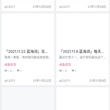
数据： 比如最近的一次更新是12月2
场的玩家，感觉打不过那些已经占
qi12371
21年12月29日
qi12371
21年11月29日
7号，那么在2021年，12月的文件
领大词的闲鱼玩家，那么我们可以
夹里面会有新的一个excel表，里面
考虑从长尾词入手。 首先解释一
就是最新的蓝海词。 当然具体是周
下，什么叫大词：比如说女装、男
一几点出词，不一定，可能会因为
鞋、这类就是超级大词，你很难去
数据分析、导出出现延迟，甚至是
和已经有了大量成交的卖家、宝贝
有时候没有发送，但一定会补上。
去比拼。 所以你有两种办法去实现
教大家一个…
突破： 1. 弯道超车，你不做这些
大…
「2021.11.22 蓝海词」无本
「2021.11.9 蓝海词」每天看
生意，从虚拟开始，蓝海常
日赚几千的副业，我都给整
每周一更新，有时候可能会拖到周
最近忙双十一，由于研究副业这个
有！
二更新，各位老板见谅。 今天的蓝
焦虑了！
行业，我关注了有不下100个关于网
闲鱼卖货
闲鱼卖货
海词已更新，有不错的虚拟产品可
赚、副业类的公众号，好家伙，天
以去试试，绝对属于无本，或者说
天都是发日入几百、几千的文章，
1.2k
0
1.3k
0
一本万利。 这周上榜的这个笼中窥
什么挂机躺赚的，教你小绝招的，
梦，我看了一下是一个新的iOS/安
快过年了捞一波的，tiktok的。 连叫
qi12371
21年11月22日
qi12371
21年11月9日
卓游戏，这里其实是有一个很大的
三声好家伙，赚钱的真本事能教
细分类目生意的，就是卖app，对于
你？除了我爸妈，好像还真没有人
iOS来讲，就是卖账号。 我给大家举
教过我，得自己研究。 韭菜，不知
一个简单的例子，比如你的账号买
不觉我自己头上也长出了绿油油的
了这个游戏「笼中窥梦」，价格是1
韭菜，交了几千的学费，发现原来
8元，然后你以1元的价格把你的账
也不过尔尔，好家伙，又是连叫三
号暂时卖给客户，客…
声。 对于自己不懂的行业，…