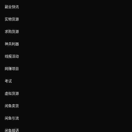
副业快讯
实物货源
求购货源
神兵利器
线报活动
网赚项目
考试
虚拟货源
闲鱼卖货
闲鱼引流
闲鱼暗语