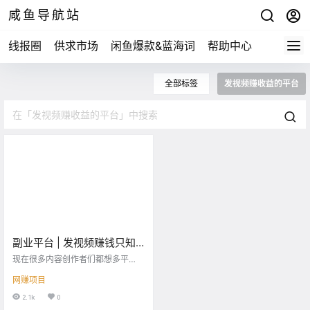
咸鱼导航站
线报圈
供求市场
闲鱼爆款&蓝海词
帮助中心
全部标签
发视频赚收益的平台
副业平台 | 发视频赚钱只知
道西瓜视频？你out了！9个
现在很多内容创作者们都想多平
平台送给你！
台，或者说是全平台投放自己的视
网赚项目
频，所以这时候选择视频发放的平
台就尤为重要。但是大家又没有多
2.1k
0
余的时间去比较各个平台是否可以