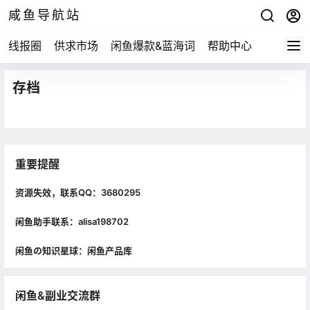
咸鱼导航站
线报圈
供求市场
闲鱼爆款&蓝海词
帮助中心
存档
重要提醒
资源失效，联系QQ：3680295
闲鱼助手联系：alisa198702
闲鱼の知识星球：闲鱼产品库
闲鱼&副业交流群