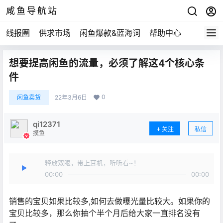
咸鱼导航站
线报圈
供求市场
闲鱼爆款&蓝海词
帮助中心
想要提高闲鱼的流量，必须了解这4个核心条
件
0
闲鱼卖货
22年3月6日
qi12371
关注
私信
摸鱼
释放双眼，带上耳机，听听看~！
00:00
00:00
销售的宝贝如果比较多,如何去做曝光量比较大。如果你的
宝贝比较多，那么你抽个半个月后给大家一直排名没有