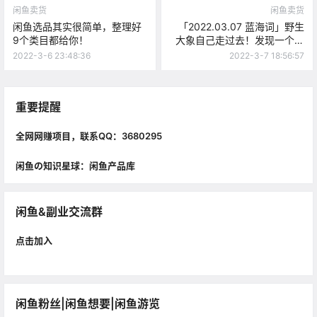
闲鱼卖货
闲鱼卖货
闲鱼选品其实很简单，整理好
「2022.03.07 蓝海词」野生
9个类目都给你！
大象自己走过去！发现一个好
玩的风口！
2022-3-6 23:48:36
2022-3-7 18:56:57
重要提醒
全网网赚项目，联系QQ：3680295
闲鱼の知识星球：闲鱼产品库
闲鱼&副业交流群
点击加入
闲鱼粉丝|闲鱼想要|闲鱼游览