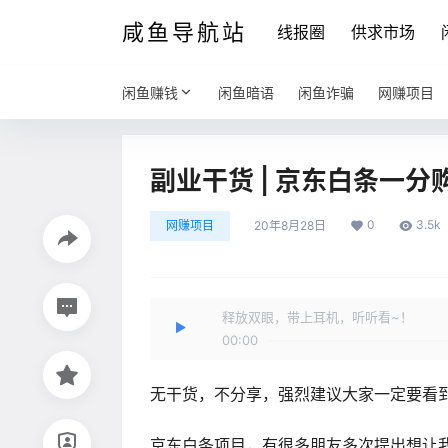
咸鱼导航站
线报圈
供求市场
闲鱼赚钱
闲鱼暗语
闲鱼诈骗
网赚项目
副业干货 | 京东白条一
0
3.5k
网赚项目
20年8月28日
释放双眼，带上耳机，听听看~！
00:00
无干货，不分享，强烈建议大家一定要看
京东白条项目，有很多朋友多次提出想让