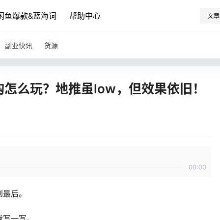
闲鱼爆款&蓝海词
帮助中心
文章
副业快讯
货源
分购怎么玩？地推虽low，但效果依旧！
00:00
到最后。
我写一写。