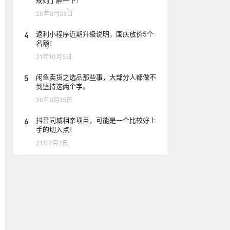
规则了解一下！
20年8月28日
4
返利小程序近期升级说明，国庆放价5个
名额！
21年10月5日
5
闲鱼卖货之选品那些事，大部分人都做不
到坚持这两个字。
20年8月15日
6
抖音同城相亲项目，可能是一个比较好上
手的切入点！
21年7月2日