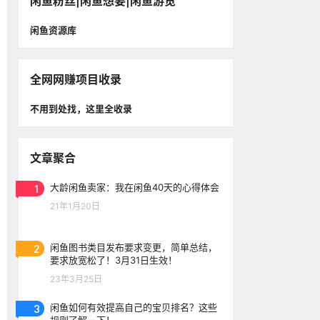
闲鱼粉丝|闲鱼想要|闲鱼游览
闲鱼资源库
全网网赚项目收录
不用到处找，这里全收录
文章聚合
1
大龄闲鱼卖家：我在闲鱼40天的心得体会
21年1月20日
2
闲鱼图书类目发布要求变更，简单总结，
要求放宽松了！3月31日生效！
23年3月25日
3
闲鱼如何有效提高自己的宝贝排名？这些