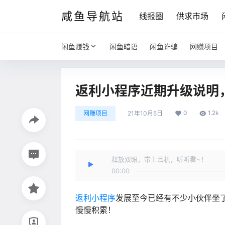
咸鱼导航站
线报圈
供求市场
闲鱼赚钱
闲鱼暗语
闲鱼诈骗
网赚项目
返利小程序近期升级说明
0
1.2k
网赚项目
21年10月5日
释放双眼，带上耳机，听听看~！
00:00
返利小程序
发展至今已经有不少小伙伴坐
慢慢积累！