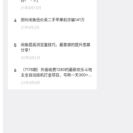
办？「下」
21年8月15日
4
团伙闲鱼低价卖二手苹果机诈骗141万
21年9月2日
5
闲鱼提高浏览量技巧，最靠谱的提升思路
分享！
20年8月3日
6
（7176期）外面收费1280的最新欢乐斗地
主全自动挂机打金项目，号称一天300+
【
23年9月9日