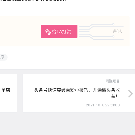
给TA打赏
共0人
程序
网赚项目
，单店
头条号快速突破百粉小技巧，开通微头条收
益！
2021-10-8 22:51:00