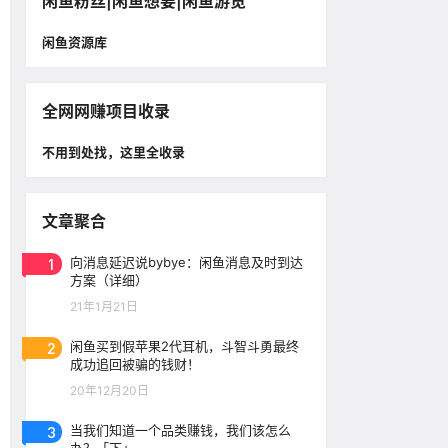
闲鱼粉丝|闲鱼想要|闲鱼游览
闲鱼资源库
全网网赚项目收录
不用到处找，这里全收录
文章聚合
1
向消息延迟说bybye：闲鱼消息及时到达
方案（详细）
21年1月21日
2
闲鱼买到假苹果2代耳机，斗智斗勇最终
成功追回被骗的钱财！
20年12月20日
3
当我们知道一个品类赚钱，我们该怎么