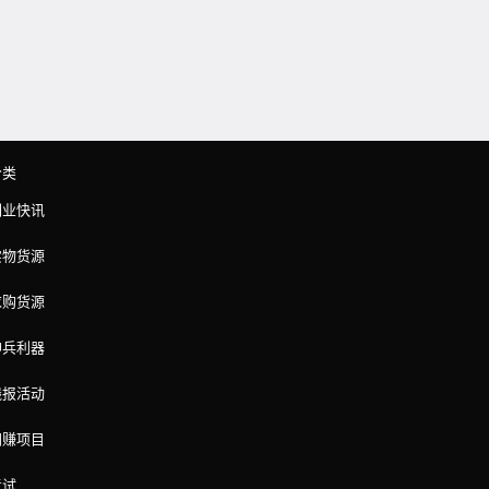
分类
副业快讯
实物货源
求购货源
神兵利器
线报活动
网赚项目
考试