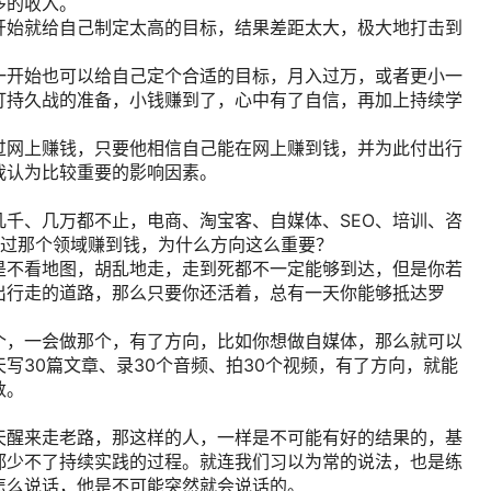
多的收入。
开始就给自己制定太高的目标，结果差距太大，极大地打击到
一开始也可以给自己定个合适的目标，月入过万，或者更小一
打持久战的准备，小钱赚到了，心中有了自信，再加上持续学
过网上赚钱，只要他相信自己能在网上赚到钱，并为此付出行
我认为比较重要的影响因素。
千、几万都不止，电商、淘宝客、自媒体、SEO、培训、咨
通过那个领域赚到钱，为什么方向这么重要？
是不看地图，胡乱地走，走到死都不一定能够到达，但是你若
出行走的道路，那么只要你还活着，总有一天你能够抵达罗
个，一会做那个，有了方向，比如你想做自媒体，那么就可以
写30篇文章、录30个音频、拍30个视频，有了方向，就能
数。
天醒来走老路，那这样的人，一样是不可能有好的结果的，基
都少不了持续实践的过程。就连我们习以为常的说法，也是练
怎么说话，他是不可能突然就会说话的。