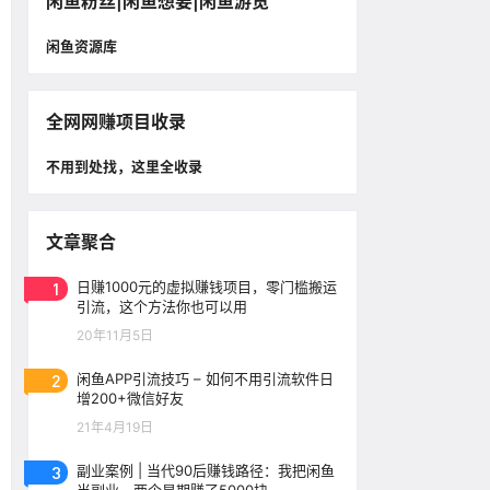
闲鱼粉丝|闲鱼想要|闲鱼游览
闲鱼资源库
全网网赚项目收录
不用到处找，这里全收录
文章聚合
1
日赚1000元的虚拟赚钱项目，零门槛搬运
引流，这个方法你也可以用
20年11月5日
2
闲鱼APP引流技巧 – 如何不用引流软件日
增200+微信好友
21年4月19日
3
副业案例 | 当代90后赚钱路径：我把闲鱼