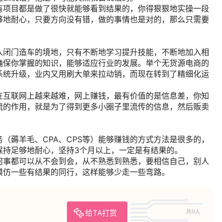
有项目都是做了很快就能够看到结果的，你得狠狠地实操一段
够地耐心，只要方向没有错，做的事情也是对的，那么只需要
入闭门造车的境地，只有不断地学习提升技能，不断地加入相
确保你掌握的知识，能够适应行业的发展。举个无货源电商的
系统升级，业内又用刷大单来拉动销，而现在转到了精细化运
在互联网上越来越难，网上赚钱，最有价值的是信息差，你知
流的作用，就是为了得到更多小圈子里流传的信息，然后贩卖
（薅羊毛、CPA、CPS等）能够赚钱的方式方法是很多的，
保持足够地耐心，坚持3个月以上，一定是有结果的。
何事都可以从不会到会，从不熟悉到熟悉，要相信自己，别人
模仿一些有结果的同行，这样能够少走一些弯路。
给TA打赏
共0人