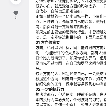
好通过培训，让他们实现月入几万乃至更
很多小白，就是受这方面的影响太多，一
自信心，自然也是很难做好。
正如王健林的一个亿小目标一样，小白们
0
点，日赚过百，先解决自己的温饱，做好
习，后面赚钱一定是越来越轻松。
如果先前主要做的是传统行业，未曾接触
动，是一定能够达到目标的，下面几点是
01
方向很重要
方向，也可以说目标，网上能赚钱的方向几
询……你能想到的绝大多数方向，都有人
打个比方就清楚了，如果你想去罗马，但
是事先看过地图，在自己和罗马之间勾画
马。
缺乏方向的人，容易迷失自己，一会做这
根据这个方向，制定每一天的工作，如每天
够细化你的工作，做事就容易做到心中有
02
一定的执行力
想法谁都有，但若是晚上睡前千条路，白
本的执行力是必要的，任何技能的习得，
习得来的，任何一个婴儿，没有人去教他