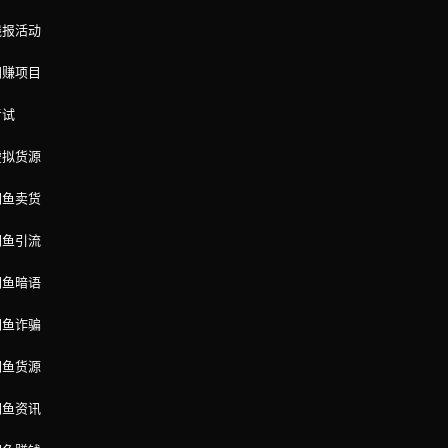
线报活动
网赚项目
考试
虚拟货源
闲鱼卖货
闲鱼引流
闲鱼暗语
闲鱼诈骗
闲鱼货源
闲鱼资讯