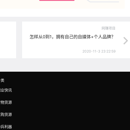
网赚项目
怎样从0到1，拥有自己的自媒体+个人品牌？
2020-11-3 23:22:59
分类
副业快讯
实物货源
求购货源
神兵利器