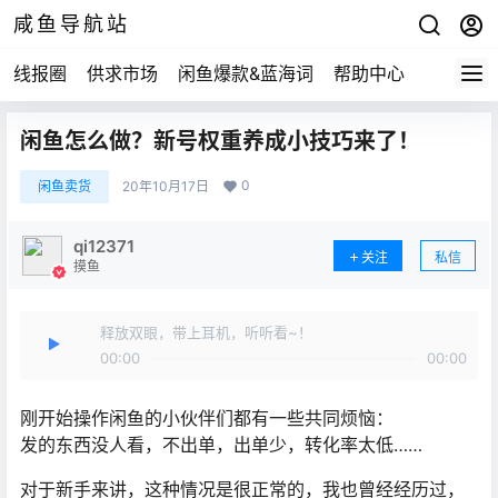
咸鱼导航站
线报圈
供求市场
闲鱼爆款&蓝海词
帮助中心
闲鱼怎么做？新号权重养成小技巧来了！
0
闲鱼卖货
20年10月17日
qi12371
关注
私信
摸鱼
释放双眼，带上耳机，听听看~！
00:00
00:00
刚开始操作闲鱼的小伙伴们都有一些共同烦恼：
发的东西没人看，不出单，出单少，转化率太低……
对于新手来讲，这种情况是很正常的，我也曾经经历过，