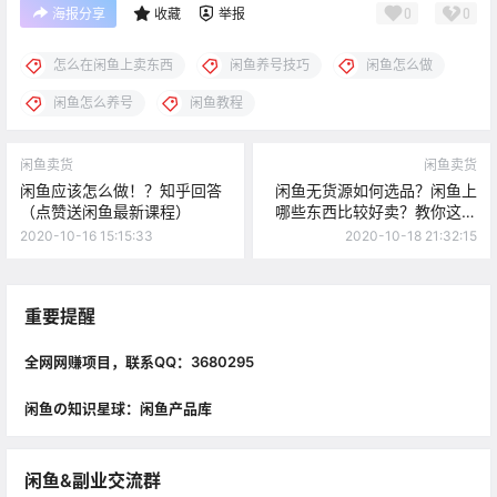
0
0
海报分享
收藏
举报
怎么在闲鱼上卖东西
闲鱼养号技巧
闲鱼怎么做
闲鱼怎么养号
闲鱼教程
闲鱼卖货
闲鱼卖货
闲鱼应该怎么做！？知乎回答
闲鱼无货源如何选品？闲鱼上
（点赞送闲鱼最新课程）
哪些东西比较好卖？教你这样
找爆款
2020-10-16 15:15:33
2020-10-18 21:32:15
重要提醒
全网网赚项目，联系QQ：3680295
闲鱼の知识星球：闲鱼产品库
闲鱼&副业交流群