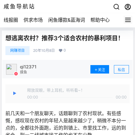
咸鱼导航站
线报圈
供求市场
闲鱼爆款&蓝海词
帮助中心
想逃离农村？推荐3个适合农村的暴利项目！
0
网赚项目
20年10月8日
qi12371
关注
私信
摸鱼
释放双眼，带上耳机，听听看~！
00:00
00:00
前几天和一个朋友聊天，话题聊到了农村现状。有些感
慨，感叹现在农村的年轻人是越来越少了，稍微不本分一
点的，全都往外面跑，近的到镇上、市里找工作，远的到