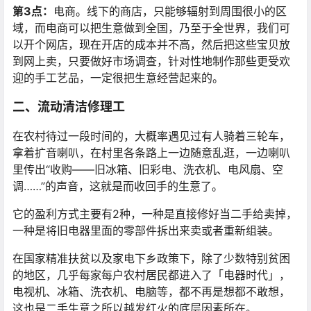
第3点：
电商。线下的商店，只能够辐射到周围很小的区
域，而电商可以把生意做到全国，乃至于全世界，我们可
以开个网店，现在开店的成本并不高，然后把这些宝贝放
到网上卖，只要做好市场调查，针对性地制作那些更受欢
迎的手工艺品，一定很把生意经营起来的。
二、流动清洁修理工
在农村待过一段时间的，大概率遇见过有人骑着三轮车，
拿着扩音喇叭，在村里各条路上一边随意乱逛，一边喇叭
里传出“收购——旧冰箱、旧彩电、洗衣机、电风扇、空
调……”的声音，这就是而收回手的生意了。
它的盈利方式主要有2种，一种是直接修好当二手给卖掉，
一种是将旧电器里面的零部件拆出来卖或者重新组装。
在国家精准扶贫以及家电下乡政策下，除了少数特别贫困
的地区，几乎每家每户农村居民都进入了「电器时代」，
电视机、冰箱、洗衣机、电脑等，都不再是想都不敢想，
这也是二手生意之所以越发红火的底层因素所在。