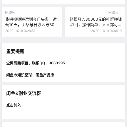
网赚项目
网赚项目
我把视频搬运到今日头条，运
轻松月入30000元的社群赚钱
营10天，头条号日收入破300
项目，操作简单，人人都可以
元
操作
2020-10-8 0:29:51
2020-10-9 0:38:10
重要提醒
全网网赚项目，联系QQ：3680295
闲鱼の知识星球：闲鱼产品库
闲鱼&副业交流群
点击加入