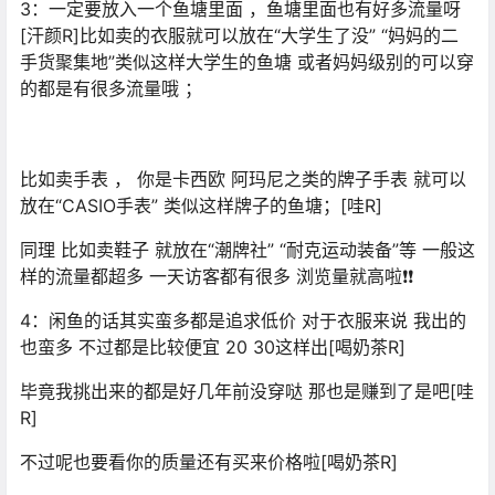
3：一定要放入一个鱼塘里面 ，鱼塘里面也有好多流量呀
[汗颜R]比如卖的衣服就可以放在“大学生了没” “妈妈的二
手货聚集地”类似这样大学生的鱼塘 或者妈妈级别的可以穿
的都是有很多流量哦 ；
比如卖手表 ， 你是卡西欧 阿玛尼之类的牌子手表 就可以
放在“CASIO手表” 类似这样牌子的鱼塘；[哇R]
同理 比如卖鞋子 就放在“潮牌社” “耐克运动装备”等 一般这
样的流量都超多 一天访客都有很多 浏览量就高啦❗❗
4：闲鱼的话其实蛮多都是追求低价 对于衣服来说 我出的
也蛮多 不过都是比较便宜 20 30这样出[喝奶茶R]
毕竟我挑出来的都是好几年前没穿哒 那也是赚到了是吧[哇
R]
不过呢也要看你的质量还有买来价格啦[喝奶茶R]