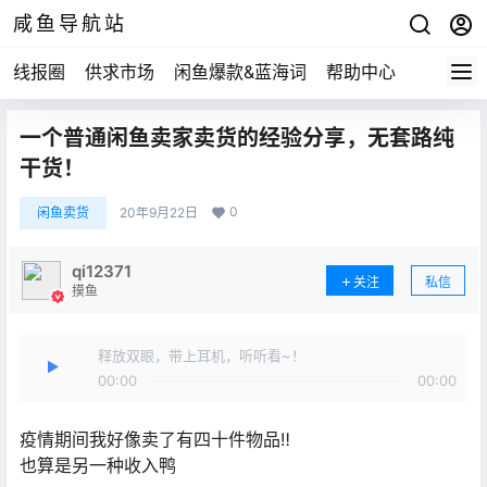
咸鱼导航站
线报圈
供求市场
闲鱼爆款&蓝海词
帮助中心
一个普通闲鱼卖家卖货的经验分享，无套路纯
干货！
0
闲鱼卖货
20年9月22日
qi12371
关注
私信
摸鱼
释放双眼，带上耳机，听听看~！
00:00
00:00
疫情期间我好像卖了有四十件物品‼
也算是另一种收入鸭