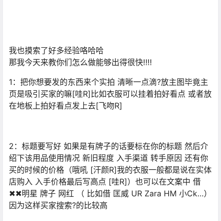
我也摸索了好多经验咯哈哈
那我今天来教你们怎么做能够出得很快‼‼
1：把你想要发的东西来个实拍 清晰一点滴?放主图毕竟主
页是吸引买家的嘛[哇R]比如衣服可以挂着拍好看点 或者放
在地板上拍好看点发上去[飞吻R]
2：标题要写好 如果是有牌子的话要标在你的标题 然后介
绍下该用品使用情况 新旧程度 入手渠道 转手原因 还有你
买的时候的价格（哦吼 [汗颜R]我的衣服一般都是说在实体
店购入 入手价格最后写高点 [哇R]）也可以在文案中 借
✖✖明星 牌子 网红 （ 比如借 匡威 UR Zara HM 小Ck…）
因为这样买家搜索?的比较高