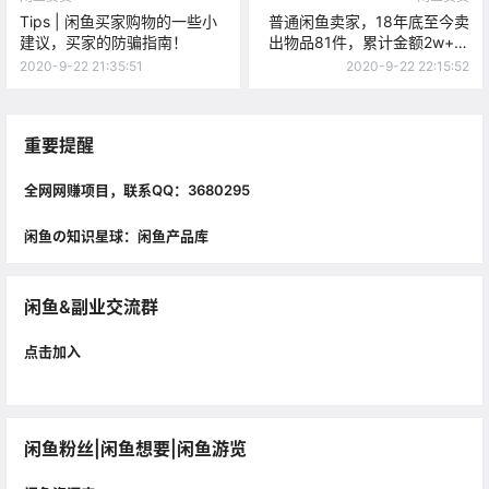
Tips | 闲鱼买家购物的一些小
普通闲鱼卖家，18年底至今卖
建议，买家的防骗指南！
出物品81件，累计金额2w+，
经验分享！（上）
2020-9-22 21:35:51
2020-9-22 22:15:52
重要提醒
全网网赚项目，联系QQ：3680295
闲鱼の知识星球：闲鱼产品库
闲鱼&副业交流群
点击加入
闲鱼粉丝|闲鱼想要|闲鱼游览