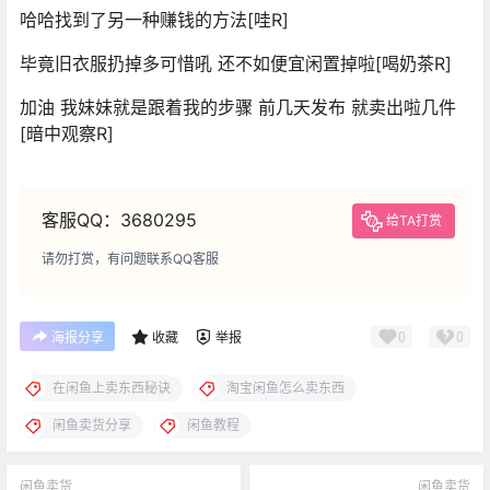
哈哈找到了另一种赚钱的方法[哇R]
毕竟旧衣服扔掉多可惜吼 还不如便宜闲置掉啦[喝奶茶R]
加油 我妹妹就是跟着我的步骤 前几天发布 就卖出啦几件
[暗中观察R]
客服QQ：3680295
给TA打赏
请勿打赏，有问题联系QQ客服
0
0
海报分享
收藏
举报
在闲鱼上卖东西秘诀
淘宝闲鱼怎么卖东西
闲鱼卖货分享
闲鱼教程
闲鱼卖货
闲鱼卖货