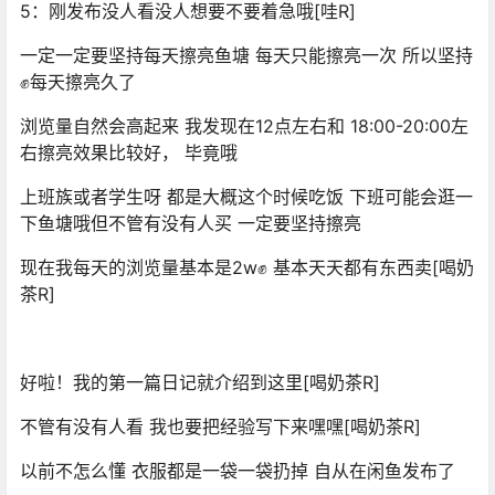
5：刚发布没人看没人想要不要着急哦[哇R]
一定一定要坚持每天擦亮鱼塘 每天只能擦亮一次 所以坚持
✊每天擦亮久了
浏览量自然会高起来 我发现在12点左右和 18:00-20:00左
右擦亮效果比较好， 毕竟哦
上班族或者学生呀 都是大概这个时候吃饭 下班可能会逛一
下鱼塘哦但不管有没有人买 一定要坚持擦亮
现在我每天的浏览量基本是2w✊ 基本天天都有东西卖[喝奶
茶R]
好啦！我的第一篇日记就介绍到这里[喝奶茶R]
不管有没有人看 我也要把经验写下来嘿嘿[喝奶茶R]
以前不怎么懂 衣服都是一袋一袋扔掉 自从在闲鱼发布了